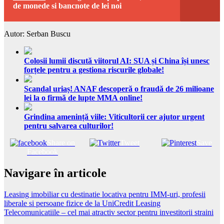
de monede si bancnote de lei noi
Autor: Serban Buscu
Colosii lumii discută viitorul AI: SUA și China își unesc
forțele pentru a gestiona riscurile globale!
Scandal uriaș! ANAF descoperă o fraudă de 26 milioane
lei la o firmă de lupte MMA online!
Grindina amenință viile: Viticultorii cer ajutor urgent
pentru salvarea culturilor!
Share on
Tweet
Save
Facebook
Navigare în articole
Leasing imobiliar cu destinatie locativa pentru IMM-uri, profesii
liberale si persoane fizice de la UniCredit Leasing
Telecomunicatiile – cel mai atractiv sector pentru investitorii straini