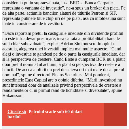
considerata putin supraevaluata, insa BRD si Banca Carpatica
reprezinta o varianta de investitie”, ne-a spus un broker din piata. Pe
de alta parte, actiunile bancilor, alaturi de titlurile Petrom si SIF,
reprezinta putinele blue chip-uri de pe piata, asa ca intotdeauna sunt
luate in considerare de investitori.
“Daca raportam pretul la castigurile imediate din dividende profitul
nu este intr-adevar prea mare, insa ca rata a profitabilitatii bancile
sunt chiar subevaluate”, explica Adrian Simionescu. In opinia
acestuia, alegerea unei investitii implica mai multe aspecte. “Cand
alegi o investitie te gandesti pe de o parte la castigurile imediate, dar
si la perspectiva de crestere. Cand Erste a cumparat BCR nu a platit
doar pretul nominal al actiunii, a platit si perspectiva de crestere a
bancii. De aceea a oferit un pret de cateva ori mai mare decat pretul
nominal”, spune directorul Finans Securities. Mai ponderat,
presedintele East Capital are o opinie diferita. “Marii investitori nu
sunt interesati doar de analizele privind perspectivele de crestere a
randamentelor ci in primul rand de lichiditate si diversitate”, spune
Hakansson.
Citeste si:
Petrolul scade sub 60 dolari
barilul