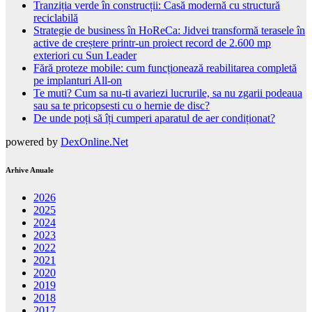
Tranziția verde în construcții: Casă modernă cu structură
reciclabilă
Strategie de business în HoReCa: Jidvei transformă terasele în
active de creștere printr-un proiect record de 2.600 mp
exteriori cu Sun Leader
Fără proteze mobile: cum funcționează reabilitarea completă
pe implanturi All-on
Te muti? Cum sa nu-ti avariezi lucrurile, sa nu zgarii podeaua
sau sa te pricopsesti cu o hernie de disc?
De unde poți să îți cumperi aparatul de aer condiționat?
powered by
DexOnline.Net
Arhive Anuale
2026
2025
2024
2023
2022
2021
2020
2019
2018
2017