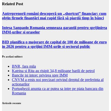
Related Post
Antreprenorii români descoperă un „shortcut” financiar: cum
obțin firmele finanțări mai rapid fără să piardă timp în bănci
Intesa Sanpaolo Romania semneaza garantii pentru sprijinirea
IMM-urilor si oraselor
BID planifica o majorare de capital de 100 de milioane de euro
in 2026 pentru a sprijini IMM-urile si sectorul public
Pe acelasi subiect
BNR, fara mila
Katrina si Rita au risipit 34,8 milioane barili de petrol
Bancile isi intorc privirea spre IMM
CNVM a emis noi precizari privind dreptul de preferinta al
actionarilor
Portughezii anunta ca ar putea sa intre pe piata bancara din
Romania
Articole recente