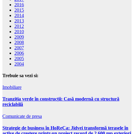
2016
2015
2014
2013
2012
2010
2009
2008
2007
2006
2005
2004
Trebuie sa vezi si:
Imobiliare
Tranziția verde în construcții: Casă modernă cu structură
reciclabilă
Comunicate de presa
Strategie de business în HoReCa: Jidvei transformă terasele în
active de creștere printr-un proiect record de 2.600 mp exteriori