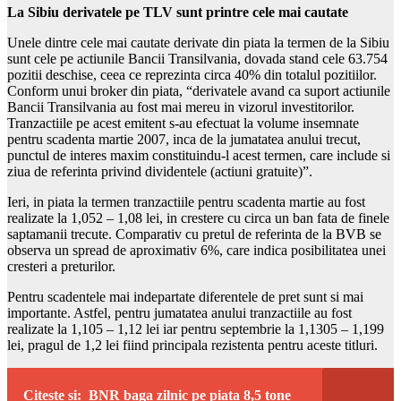
La Sibiu derivatele pe TLV sunt printre cele mai cautate
Unele dintre cele mai cautate derivate din piata la termen de la Sibiu
sunt cele pe actiunile Bancii Transilvania, dovada stand cele 63.754
pozitii deschise, ceea ce reprezinta circa 40% din totalul pozitiilor.
Conform unui broker din piata, “derivatele avand ca suport actiunile
Bancii Transilvania au fost mai mereu in vizorul investitorilor.
Tranzactiile pe acest emitent s-au efectuat la volume insemnate
pentru scadenta martie 2007, inca de la jumatatea anului trecut,
punctul de interes maxim constituindu-l acest termen, care include si
ziua de referinta privind dividentele (actiuni gratuite)”.
Ieri, in piata la termen tranzactiile pentru scadenta martie au fost
realizate la 1,052 – 1,08 lei, in crestere cu circa un ban fata de finele
saptamanii trecute. Comparativ cu pretul de referinta de la BVB se
observa un spread de aproximativ 6%, care indica posibilitatea unei
cresteri a preturilor.
Pentru scadentele mai indepartate diferentele de pret sunt si mai
importante. Astfel, pentru jumatatea anului tranzactiile au fost
realizate la 1,105 – 1,12 lei iar pentru septembrie la 1,1305 – 1,199
lei, pragul de 1,2 lei fiind principala rezistenta pentru aceste titluri.
Citeste si:
BNR baga zilnic pe piata 8,5 tone