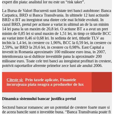
expert din piata: analistul lor nu este un “risk taker”.
La Bursa de Valori Bucuresti sunt listate trei banci autohtone: Banca
Carpatica, BRD si Banca Transilvania. In ultimele 12 luni actiunile
BRD si BT au inregistrat una dintre cele mai lichide evolutii. In
cazul BRD, pretul per actiune a variat in ultimul an de la un minim
14 lei pana la un maxim de 20,8 lei. O actiune BT a a avut un pret
minim de 0,85 lei si unul maxim de 1,51 lei, in timp ce titlurile BCC
au variat intre 0,46 si 0,68 lei. In sedinta de ieri, titlurile TLV au
inchis la 1,4 lei, in crestere cu 1,96%, BCC la 0,59 lei, in crestere cu
2,59%, iar BRD la 20,6 lei, in crestere cu 0,98%. East Capital a
investit in Romania aproximativ 100 milioane euro insa, in 2007,
intentioneaza sa-si dubleze investitiile pana la aproximativ 200
milioane euro. Toate cele trei banci au inregistrat profituri in crestere,
potrivit raportarilor aferente primelor zece luni ale anului 2006.
Citeste si:
Prin taxele aplicate, Finantele
incurajeaza piata neagra a produselor de lux
Dinamica sistemului bancar justifica pretul
Sectorul bancar romanesc are un potential de crestere foarte mare si
de aceea bancile sunt o investitie buna. “Banca Transilvania poate fi