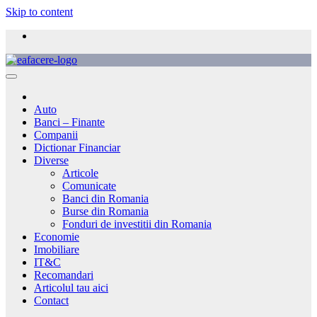
Skip to content
Auto
Banci – Finante
Companii
Dictionar Financiar
Diverse
Articole
Comunicate
Banci din Romania
Burse din Romania
Fonduri de investitii din Romania
Economie
Imobiliare
IT&C
Recomandari
Articolul tau aici
Contact