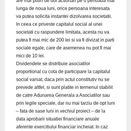
are mai putin de doi actionari pe o perioada mai
lunga de noua luni, orice persoana interesata
va putea solicita instantei dizolvarea societatii.
In ceea ce priveste capitalul social al unei
societati cu raspundere limitata, acesta nu va
putea fi mai mic de 200 lei si va fi divizat in parti
sociale egale, care de asemenea nu pot fi mai
mici de 10 lei.
Dividendele se distribuie asociatilor
proportional cu cota de participare la capitalul
social varsat, daca prin actul constitutiv nu se
prevede altfel, si sunt platite in termenul stabilit
de catre Adunarea Generala a Asociatilor sau
prin legile speciale, dar nu mai tarziu de opt luni
– fata de sase luni in vechiul proiect – de la
data aprobarii situatiei financiare anuale
aferente exercitiului financiar incheiat. In caz