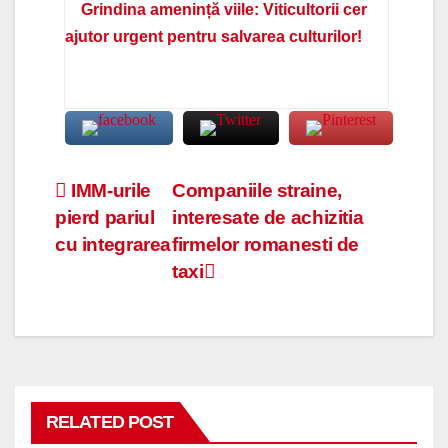
Grindina amenință viile: Viticultorii cer
ajutor urgent pentru salvarea culturilor!
Navigare
IMM-urile
Companiile straine,
pierd pariul
interesate de achizitia
în
cu integrarea
firmelor romanesti de
articole
taxi
RELATED POST