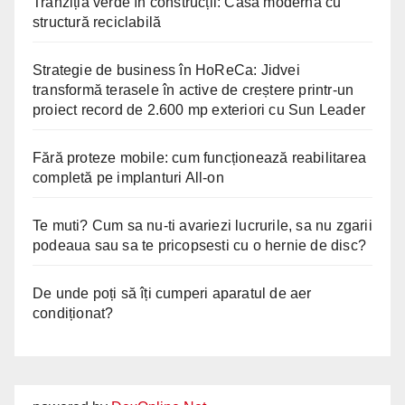
Tranziția verde în construcții: Casă modernă cu
structură reciclabilă
Strategie de business în HoReCa: Jidvei
transformă terasele în active de creștere printr-un
proiect record de 2.600 mp exteriori cu Sun Leader
Fără proteze mobile: cum funcționează reabilitarea
completă pe implanturi All-on
Te muti? Cum sa nu-ti avariezi lucrurile, sa nu zgarii
podeaua sau sa te pricopsesti cu o hernie de disc?
De unde poți să îți cumperi aparatul de aer
condiționat?