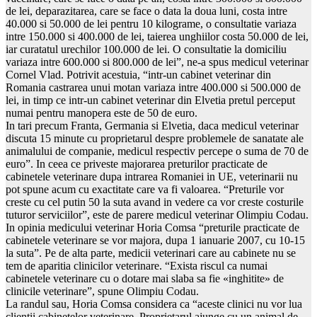
de lei, deparazitarea, care se face o data la doua luni, costa intre
40.000 si 50.000 de lei pentru 10 kilograme, o consultatie variaza
intre 150.000 si 400.000 de lei, taierea unghiilor costa 50.000 de lei,
iar curatatul urechilor 100.000 de lei. O consultatie la domiciliu
variaza intre 600.000 si 800.000 de lei”, ne-a spus medicul veterinar
Cornel Vlad. Potrivit acestuia, “intr-un cabinet veterinar din
Romania castrarea unui motan variaza intre 400.000 si 500.000 de
lei, in timp ce intr-un cabinet veterinar din Elvetia pretul perceput
numai pentru manopera este de 50 de euro.
In tari precum Franta, Germania si Elvetia, daca medicul veterinar
discuta 15 minute cu proprietarul despre problemele de sanatate ale
animalului de companie, medicul respectiv percepe o suma de 70 de
euro”. In ceea ce priveste majorarea preturilor practicate de
cabinetele veterinare dupa intrarea Romaniei in UE, veterinarii nu
pot spune acum cu exactitate care va fi valoarea. “Preturile vor
creste cu cel putin 50 la suta avand in vedere ca vor creste costurile
tuturor serviciilor”, este de parere medicul veterinar Olimpiu Codau.
In opinia medicului veterinar Horia Comsa “preturile practicate de
cabinetele veterinare se vor majora, dupa 1 ianuarie 2007, cu 10-15
la suta”. Pe de alta parte, medicii veterinari care au cabinete nu se
tem de aparitia clinicilor veterinare. “Exista riscul ca numai
cabinetele veterinare cu o dotare mai slaba sa fie «inghitite» de
clinicile veterinare”, spune Olimpiu Codau.
La randul sau, Horia Comsa considera ca “aceste clinici nu vor lua
clientii cabinetelor veterinare. Proprietarul ajunge cu un animal de