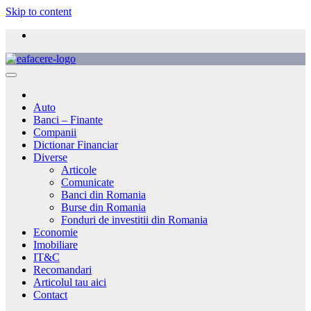
Skip to content
Auto
Banci – Finante
Companii
Dictionar Financiar
Diverse
Articole
Comunicate
Banci din Romania
Burse din Romania
Fonduri de investitii din Romania
Economie
Imobiliare
IT&C
Recomandari
Articolul tau aici
Contact