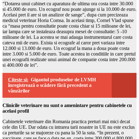
“Dotarea unui cabinet cu aparatura de ultima ora costa intre 30.000
si 45.000 de euro. Un ecograf nou poate ajunge si la 10.000 de euro.
Acelasi pret il are si un analizor de sange”, dupa cum precizeaza
medicul veterinar Horia Comsa. In acelasi timp, Cornel Vlad spune
ca “masa pentru consultatie poate costa chiar si 15 milioane de lei,
iar lampa care se instaleaza deasupra mesei de consultatie: 5 -10
milioane de lei. La acestea se mai adauga instrumentarul care costa
cateva mii de euro. Exista si ecografe al caror pret variaza intre
12.000 si 13.000 de euro. Un ecograf la mana a doua poate costa
intre 3.000 si 5.000 de euro. Toate acestea in conditiile in care pretul
unei ecografii realizate unui animal de companie costa intre 200.000
si 400.000 de lei”.
Citeste si:
Gigantul produselor de LVMH
înregistrează o scădere fără precedent a
vânzărilor
Clinicile veterinare nu sunt o amenintare pentru cabinetele cu
acelasi profil
Cabinetele veterinare din Romania practica preturi mai mici decat
cele din UE. Dar odata cu intrarea tarii noastre in UE nu este exclus
ca preturile sa se majoreze cu pana la 50 la suta. “In prezent, o
vaccinare, care se face o data pe an, costa intre 300.000 si 800.000