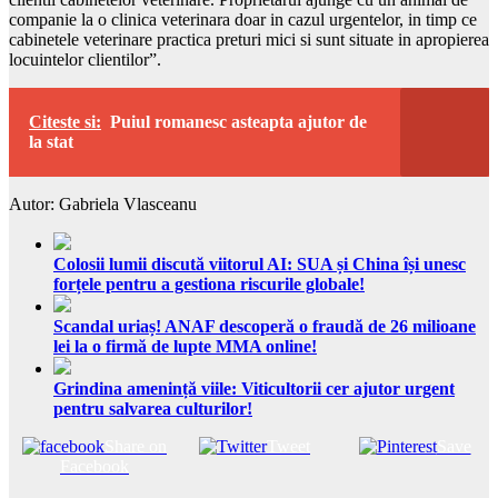
companie la o clinica veterinara doar in cazul urgentelor, in timp ce
cabinetele veterinare practica preturi mici si sunt situate in apropierea
locuintelor clientilor”.
Citeste si:
Puiul romanesc asteapta ajutor de
la stat
Autor: Gabriela Vlasceanu
Colosii lumii discută viitorul AI: SUA și China își unesc
forțele pentru a gestiona riscurile globale!
Scandal uriaș! ANAF descoperă o fraudă de 26 milioane
lei la o firmă de lupte MMA online!
Grindina amenință viile: Viticultorii cer ajutor urgent
pentru salvarea culturilor!
Share on
Tweet
Save
Facebook