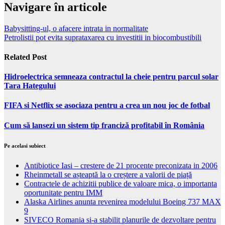
Navigare în articole
Babysitting-ul, o afacere intrata in normalitate
Petrolistii pot evita suprataxarea cu investitii in biocombustibili
Related Post
Hidroelectrica semneaza contractul la cheie pentru parcul solar
Tara Hategului
FIFA si Netflix se asociaza pentru a crea un nou joc de fotbal
Cum să lansezi un sistem tip franciză profitabil în România
Pe acelasi subiect
Antibiotice Iasi – crestere de 21 procente preconizata in 2006
Rheinmetall se așteaptă la o creștere a valorii de piață
Contractele de achizitii publice de valoare mica, o importanta
oportunitate pentru IMM
Alaska Airlines anunta revenirea modelului Boeing 737 MAX
9
SIVECO Romania si-a stabilit planurile de dezvoltare pentru