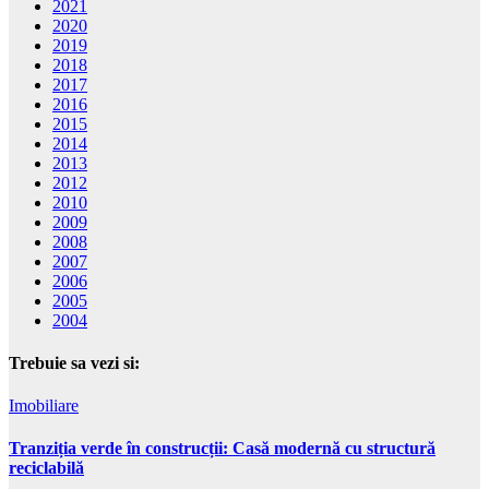
2021
2020
2019
2018
2017
2016
2015
2014
2013
2012
2010
2009
2008
2007
2006
2005
2004
Trebuie sa vezi si:
Imobiliare
Tranziția verde în construcții: Casă modernă cu structură
reciclabilă