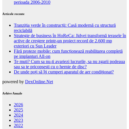
perioada 2006-2010
Articole recente
Tranziția verde în construcții: Casă modernă cu structură
reciclabilă
Strategie de business în HoReCa: Jidvei transformă terasele în
active de creștere printr-un proiect record de 2.600 mp
exteriori cu Sun Leader
Fără proteze mobile: cum funcționează reabilitarea completă
pe implanturi All-on
Te muti? Cum sa nu-ti avariezi lucrurile, sa nu zgarii podeaua
sau sa te pricopsesti cu o hernie de disc?
De unde poți să îți cumperi aparatul de aer condiționat?
powered by
DexOnline.Net
Arhive Anuale
2026
2025
2024
2023
2022