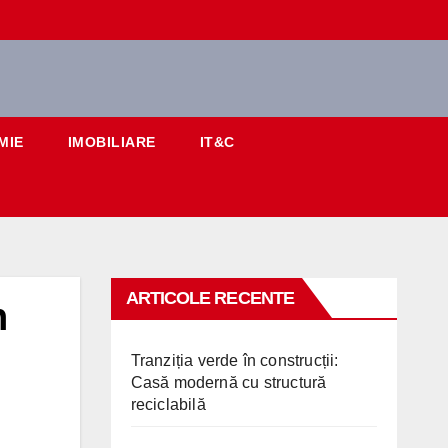
MIE
IMOBILIARE
IT&C
ARTICOLE RECENTE
n
Tranziția verde în construcții:
Casă modernă cu structură
reciclabilă