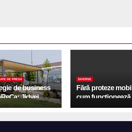
ATE DE PRESA
DIVERSE
tegie de business
Fără proteze mobi
oReCa: Jidvei
cum funcționează
formă terasele în
reabilitarea compl
e de creștere
pe implanturi All-
r-un proiect record