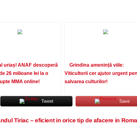
l uriaș! ANAF descoperă
Grindina amenință viile:
de 26 milioane lei la o
Viticultorii cer ajutor urgent pe
lupte MMA online!
salvarea culturilor!
Tweet
Save
ndul Tiriac – eficient in orice tip de afacere in Rom