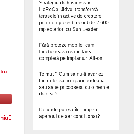
Strategie de business în
HoReCa: Jidvei transformă
terasele în active de creștere
printr-un proiect record de 2.600
mp exteriori cu Sun Leader
Fără proteze mobile: cum
funcționează reabilitarea
completă pe implanturi All-on
ntru
Te muti? Cum sa nu-ti avariezi
lucrurile, sa nu zgarii podeaua
sau sa te pricopsesti cu o hernie
de disc?
De unde poți să îți cumperi
aparatul de aer condiționat?
ania