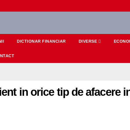
II
DICTIONAR FINANCIAR
DIVERSE
ECONO
NTACT
ient in orice tip de afacere i