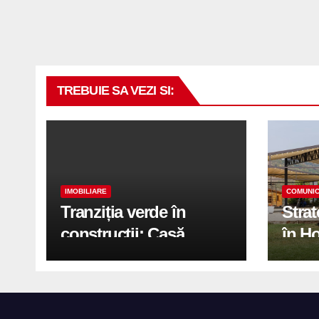
TREBUIE SA VEZI SI:
IMOBILIARE
COMUNIC
Tranziția verde în
Stra
construcții: Casă
în H
modernă cu structură
trans
reciclabilă
activ
print