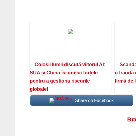
Colosii lumii discută viitorul AI:
Scanda
SUA și China își unesc forțele
o fraudă 
pentru a gestiona riscurile
firmă de 
globale!
Share on Facebook
Navigare
Bra
în