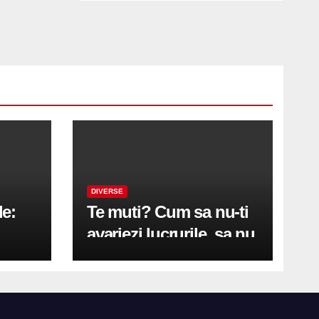
DIVERSE
le:
Te muti? Cum sa nu-ti
avariezi lucrurile, sa nu
etă
zgarii podeaua sau sa
on
te pricopsesti cu o
hernie de disc?