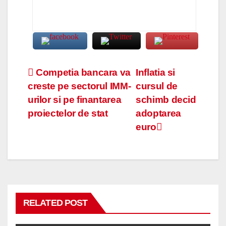
Navigare
Competia bancara va
Inflatia si
creste pe sectorul IMM-
cursul de
în
urilor si pe finantarea
schimb decid
articole
proiectelor de stat
adoptarea
euro
RELATED POST