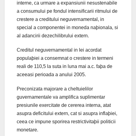
interne, ca urmare a expansiunii nesustenabile
a consumului pe fondul intensificarii ritmului de
crestere a creditului neguvernamental, in
special a componentei in moneda naþionala, si
al adancirii dezechilibrului extern.
Creditul neguvernamental in lei acordat
populaþiei a consemnat o crestere in termeni
reali de 110,5 la suta in luna mai a.c. faþa de
aceeasi perioada a anului 2005.
Preconizata majorare a cheltuielilor
guvernamentale va amplifica suplimentar
presiunile exercitate de cererea interna, atat
asupra deficitului extern, cat si asupra inflaþiei,
ceea ce impune sporirea restrictivitaþii politicii
monetare.