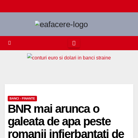
Skip
to
content
BANCI - FINANTE
BNR mai arunca o
galeata de apa peste
romanii infierbantati de