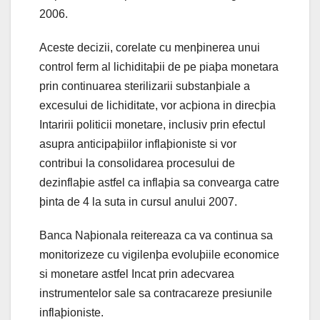
2006.
Aceste decizii, corelate cu menþinerea unui
control ferm al lichiditaþii de pe piaþa monetara
prin continuarea sterilizarii substanþiale a
excesului de lichiditate, vor acþiona in direcþia
Intaririi politicii monetare, inclusiv prin efectul
asupra anticipaþiilor inflaþioniste si vor
contribui la consolidarea procesului de
dezinflaþie astfel ca inflaþia sa convearga catre
þinta de 4 la suta in cursul anului 2007.
Banca Naþionala reitereaza ca va continua sa
monitorizeze cu vigilenþa evoluþiile economice
si monetare astfel Incat prin adecvarea
instrumentelor sale sa contracareze presiunile
inflaþioniste.