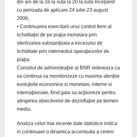
doi ani de la 16 la suta la 20 la suta Incepand
cu perioada de aplicare 24 iulie-23 august
2006;
• Continuarea exercitarii unui control ferm al
lichiditaþii de pe piaþa monetara prin
sterilizarea substanþiala a excesului de
lichiditate prin intermediul operaþiunilor de
piaþa.
Consiliul de administraþie al BNR reitereaza ca
va continua sa monitorizeze cu maxima atenþie
evoluþiile economice si monetare, interne si
internaþionale, fiind gata sa acþioneze pentru
atingerea obiectivelor de dezinflaþie pe termen
mediu.
Analiza celor mai recente date statistice indica
in continuare o dinamica accentuata a cererii