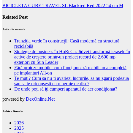
BICICLETA CUBE TRAVEL SL Blackred Red 2022 54 cm M
Related Post
Articole recente
Tranziția verde în construcții: Casă modernă cu structură
reciclabilă
Strategie de business în HoReCa: Jidvei transformă terasele în
active de creștere printr-un proiect record de 2.600 mp
exteriori cu Sun Leader
Fără proteze mobile: cum funcționează reabilitarea completă
pe implanturi All-on
Te muti? Cum sa nu-ti avariezi lucrurile, sa nu zgarii podeaua
sau sa te pricopsesti cu o hernie de disc?
De unde poți să îți cumperi aparatul de aer condiționat?
powered by
DexOnline.Net
Arhive Anuale
2026
2025