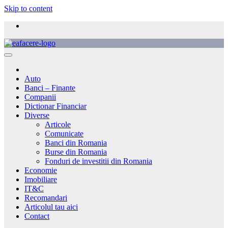
Skip to content
Auto
Banci – Finante
Companii
Dictionar Financiar
Diverse
Articole
Comunicate
Banci din Romania
Burse din Romania
Fonduri de investitii din Romania
Economie
Imobiliare
IT&C
Recomandari
Articolul tau aici
Contact