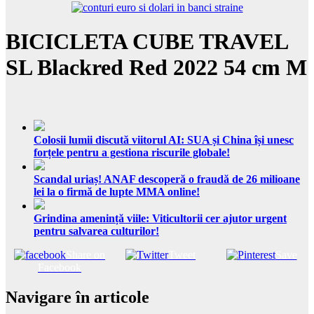
BICICLETA CUBE TRAVEL
SL Blackred Red 2022 54 cm M
Colosii lumii discută viitorul AI: SUA și China își unesc
forțele pentru a gestiona riscurile globale!
Scandal uriaș! ANAF descoperă o fraudă de 26 milioane
lei la o firmă de lupte MMA online!
Grindina amenință viile: Viticultorii cer ajutor urgent
pentru salvarea culturilor!
Share on
Tweet
Save
Facebook
Navigare în articole