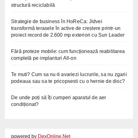
structură reciclabilă
Strategie de business în HoReCa: Jidvei
transformă terasele în active de creștere printr-un
proiect record de 2.600 mp exteriori cu Sun Leader
Fără proteze mobile: cum funcționează reabilitarea
completă pe implanturi All-on
Te muti? Cum sa nu-ti avariezi lucrurile, sa nu zgarii
podeaua sau sa te pricopsesti cu o hernie de disc?
De unde poți să îți cumperi aparatul de aer
condiționat?
powered by
DexOnline.Net