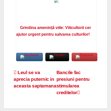
Grindina amenință viile: Viticultorii cer
ajutor urgent pentru salvarea culturilor!
Navigare
Leul se va
Bancile fac
aprecia puternic in
presiuni pentru
în
aceasta saptamana
stimularea
articole
creditelor