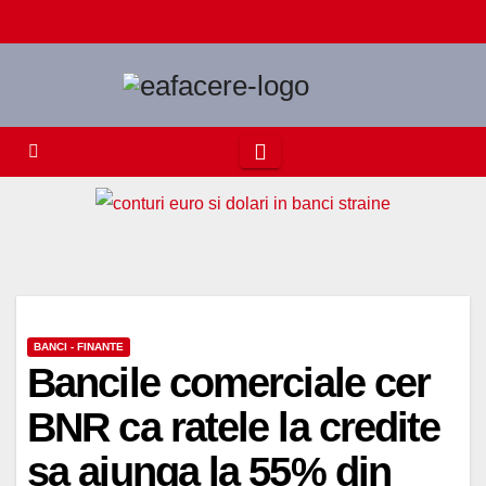
Skip
to
content
BANCI - FINANTE
Bancile comerciale cer
BNR ca ratele la credite
sa ajunga la 55% din