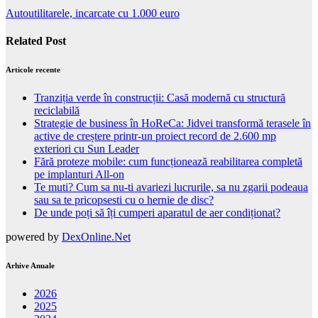
Autoutilitarele, incarcate cu 1.000 euro
Related Post
Articole recente
Tranziția verde în construcții: Casă modernă cu structură
reciclabilă
Strategie de business în HoReCa: Jidvei transformă terasele în
active de creștere printr-un proiect record de 2.600 mp
exteriori cu Sun Leader
Fără proteze mobile: cum funcționează reabilitarea completă
pe implanturi All-on
Te muti? Cum sa nu-ti avariezi lucrurile, sa nu zgarii podeaua
sau sa te pricopsesti cu o hernie de disc?
De unde poți să îți cumperi aparatul de aer condiționat?
powered by
DexOnline.Net
Arhive Anuale
2026
2025