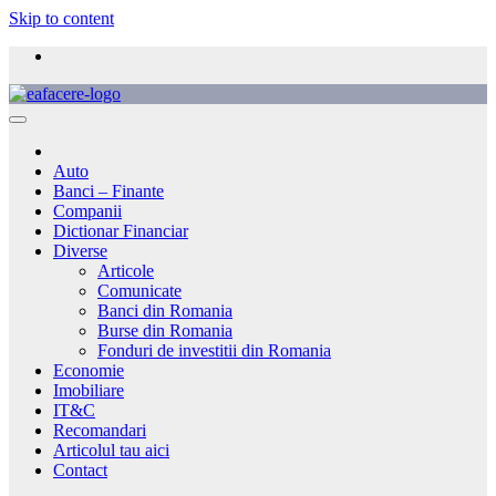
Skip to content
Auto
Banci – Finante
Companii
Dictionar Financiar
Diverse
Articole
Comunicate
Banci din Romania
Burse din Romania
Fonduri de investitii din Romania
Economie
Imobiliare
IT&C
Recomandari
Articolul tau aici
Contact