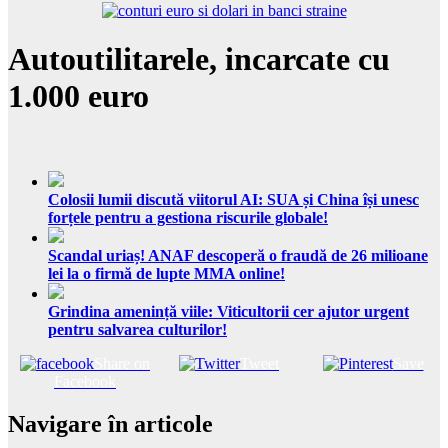
Autoutilitarele, incarcate cu
1.000 euro
Colosii lumii discută viitorul AI: SUA și China își unesc
forțele pentru a gestiona riscurile globale!
Scandal uriaș! ANAF descoperă o fraudă de 26 milioane
lei la o firmă de lupte MMA online!
Grindina amenință viile: Viticultorii cer ajutor urgent
pentru salvarea culturilor!
Share on
Tweet
Save
Facebook
Navigare în articole