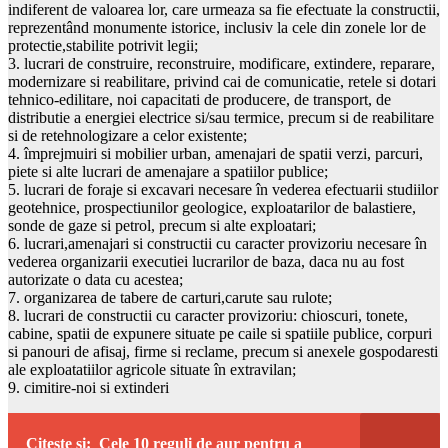
indiferent de valoarea lor, care urmeaza sa fie efectuate la constructii,
reprezentând monumente istorice, inclusiv la cele din zonele lor de
protectie,stabilite potrivit legii;
3. lucrari de construire, reconstruire, modificare, extindere, reparare,
modernizare si reabilitare, privind cai de comunicatie, retele si dotari
tehnico-edilitare, noi capacitati de producere, de transport, de
distributie a energiei electrice si/sau termice, precum si de reabilitare
si de retehnologizare a celor existente;
4. împrejmuiri si mobilier urban, amenajari de spatii verzi, parcuri,
piete si alte lucrari de amenajare a spatiilor publice;
5. lucrari de foraje si excavari necesare în vederea efectuarii studiilor
geotehnice, prospectiunilor geologice, exploatarilor de balastiere,
sonde de gaze si petrol, precum si alte exploatari;
6. lucrari,amenajari si constructii cu caracter provizoriu necesare în
vederea organizarii executiei lucrarilor de baza, daca nu au fost
autorizate o data cu acestea;
7. organizarea de tabere de carturi,carute sau rulote;
8. lucrari de constructii cu caracter provizoriu: chioscuri, tonete,
cabine, spatii de expunere situate pe caile si spatiile publice, corpuri
si panouri de afisaj, firme si reclame, precum si anexele gospodaresti
ale exploatatiilor agricole situate în extravilan;
9. cimitire-noi si extinderi
Citeste si:
Cele 10 reguli de aur pentru a