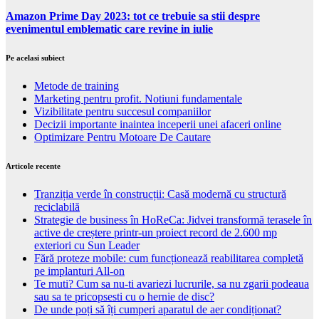
Amazon Prime Day 2023: tot ce trebuie sa stii despre
evenimentul emblematic care revine in iulie
Pe acelasi subiect
Metode de training
Marketing pentru profit. Notiuni fundamentale
Vizibilitate pentru succesul companiilor
Decizii importante inaintea inceperii unei afaceri online
Optimizare Pentru Motoare De Cautare
Articole recente
Tranziția verde în construcții: Casă modernă cu structură
reciclabilă
Strategie de business în HoReCa: Jidvei transformă terasele în
active de creștere printr-un proiect record de 2.600 mp
exteriori cu Sun Leader
Fără proteze mobile: cum funcționează reabilitarea completă
pe implanturi All-on
Te muti? Cum sa nu-ti avariezi lucrurile, sa nu zgarii podeaua
sau sa te pricopsesti cu o hernie de disc?
De unde poți să îți cumperi aparatul de aer condiționat?