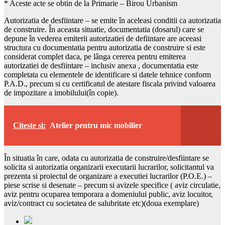
* Aceste acte se obtin de la Primarie – Birou Urbanism
Autorizatia de desfiintare – se emite în aceleasi conditii ca autorizatia
de construire. În aceasta situatie, documentatia (dosarul) care se
depune în vederea emiterii autorizatiei de defiintare are aceeasi
structura cu documentatia pentru autorizatia de construire si este
considerat complet daca, pe lânga cererea pentru emiterea
autorizatiei de desfiintare – inclusiv anexa , documentatia este
completata cu elementele de identificare si datele tehnice conform
P.A.D., precum si cu certificatul de atestare fiscala privind valoarea
de impozitare a imobilului(în copie).
Citeste si:
Atelier pentru mic mobilier
În situatia în care, odata cu autorizatia de construire/desfiintare se
solicita si autorizatia organizarii executarii lucrarilor, solicitantul va
prezenta si proiectul de organizare a executiei lucrarilor (P.O.E.) –
piese scrise si desenate – precum si avizele specifice ( aviz circulatie,
aviz pentru ocuparea temporara a domeniului public, aviz locuitor,
aviz/contract cu societatea de salubritate etc)(doua exemplare)