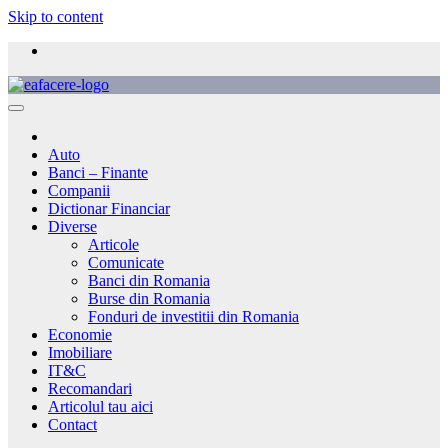
Skip to content
Auto
Banci – Finante
Companii
Dictionar Financiar
Diverse
Articole
Comunicate
Banci din Romania
Burse din Romania
Fonduri de investitii din Romania
Economie
Imobiliare
IT&C
Recomandari
Articolul tau aici
Contact