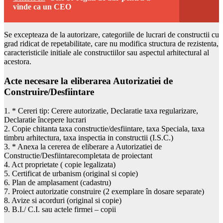
vinde ca un CEO
Se excepteaza de la autorizare, categoriile de lucrari de constructii cu
grad ridicat de repetabilitate, care nu modifica structura de rezistenta,
caracteristicile initiale ale constructiilor sau aspectul arhitectural al
acestora.
Acte necesare la eliberarea Autorizatiei de
Construire/Desfiintare
1. * Cereri tip: Cerere autorizatie, Declaratie taxa regularizare,
Declaratie începere lucrari
2. Copie chitanta taxa constructie/desfiintare, taxa Speciala, taxa
timbru arhitectura, taxa inspectia in constructii (I.S.C.)
3. * Anexa la cererea de eliberare a Autorizatiei de
Constructie/Desfiintarecompletata de proiectant
4. Act proprietate ( copie legalizata)
5. Certificat de urbanism (original si copie)
6. Plan de amplasament (cadastru)
7. Proiect autorizatie construire (2 exemplare în dosare separate)
8. Avize si acorduri (original si copie)
9. B.I./ C.I. sau actele firmei – copii