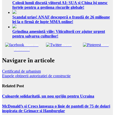
Colosii lumii discută viitorul AI: SUA și China își unesc
forțele pentru a gestiona riscurile globale!
Scandal uriaș! ANAF descoperă o fraudă de 26 milioane
lei la o firmă de lupte MMA online!
Grindina amenință viile: Viticultorii cer ajutor urgent
pentru salvarea culturilor!
Share on
Tweet
Save
Facebook
Navigare în articole
Certificatul de urbanism
Etapele obtinerii autorizatiei de constructie
Related Post
Culoarele solidaritatii, un nou sprijin pentru Ucraina
McDonald’s si Crocs lanseaza o linie de pantofi de 75 de dolari
inspirata de Grimace si Hamburglar