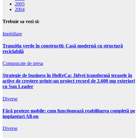
2005
2004
Trebuie sa vezi si:
Imobiliare
Tranziția verde în construcții: Casă modernă cu structură
reciclabilă
Comunicate de presa
Strategie de business în HoReCa: Jidvei transformă terasele în
active de creștere printr-un proiect record de 2.600 mp exteriori
cu Sun Leader
Diverse
Fără proteze mobile: cum funcționează reabilitarea completă pe
implanturi All-on
Diverse